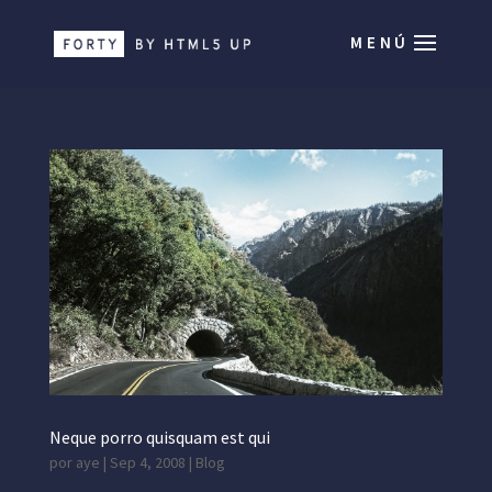
Neque porro quisquam est qui
por
aye
|
Sep 4, 2008
|
Blog