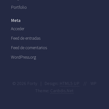
Portfolio
Meta
Acceder
Feed de entradas
Feed de comentarios
WordPress.org
© 2026 Forty
|
Design:
HTML5 UP
//
WP
Theme:
Caribdis.Net