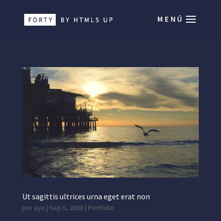
Ut sagittis ultrices urna eget erat non
por
aye
|
Sep 5, 2008
|
Portfolio