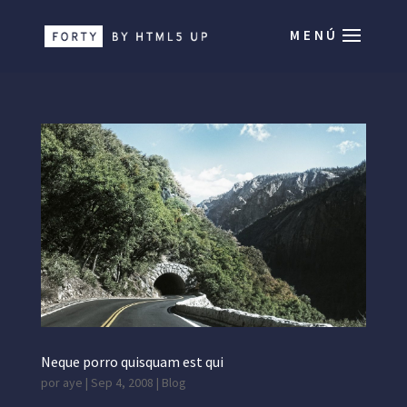
Neque porro quisquam est qui
por
aye
|
Sep 4, 2008
|
Blog