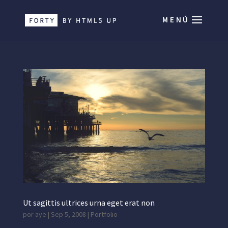
Ut sagittis ultrices urna eget erat non
por
aye
|
Sep 5, 2008
|
Portfolio