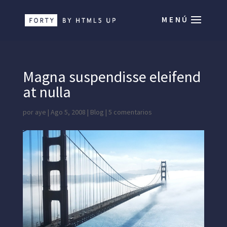
Magna suspendisse eleifend
at nulla
por
aye
|
Ago 5, 2008
|
Blog
|
5 comentarios