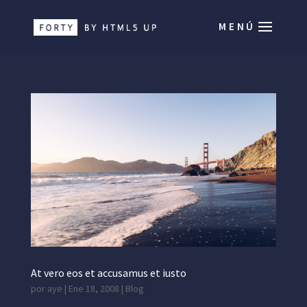
At vero eos et accusamus et iusto
por
aye
|
Ene 18, 2008
|
Blog